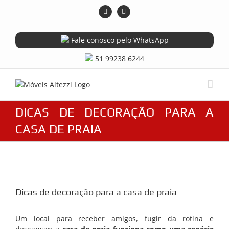
Skip
Instagram
Facebook
to
content
Fale conosco pelo WhatsApp
51 99238 6244
DICAS DE DECORAÇÃO PARA A
CASA DE PRAIA
View
Larger
Dicas de decoração para a casa de praia
Image
Um local para receber amigos, fugir da rotina e