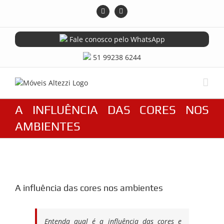
Skip
Instagram
Facebook
to
content
Fale conosco pelo WhatsApp
51 99238 6244
A INFLUÊNCIA DAS CORES NOS
AMBIENTES
View
Larger
A influência das cores nos ambientes
Image
Entenda qual é a influência das cores e