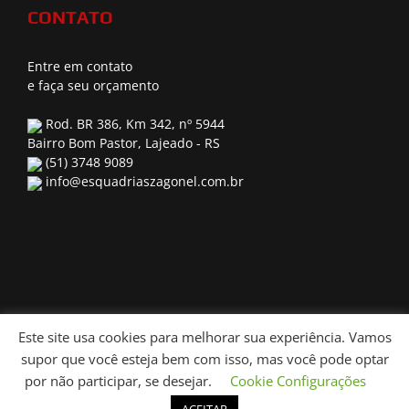
CONTATO
Entre em contato
e faça seu orçamento
Rod. BR 386, Km 342, nº 5944
Bairro Bom Pastor, Lajeado - RS
(51) 3748 9089
info@esquadriaszagonel.com.br
Este site usa cookies para melhorar sua experiência. Vamos
supor que você esteja bem com isso, mas você pode optar
Agência:
| Desenvolvimento:
- © 2019 –
por não participar, se desejar.
Cookie Configurações
Todos os direitos reservados.