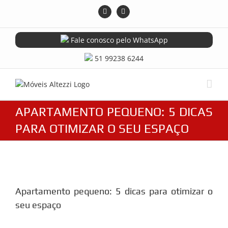
Skip
Instagram
Facebook
to
content
Fale conosco pelo WhatsApp
51 99238 6244
APARTAMENTO PEQUENO: 5 DICAS
PARA OTIMIZAR O SEU ESPAÇO
View
Larger
Apartamento pequeno: 5 dicas para otimizar o
Image
seu espaço